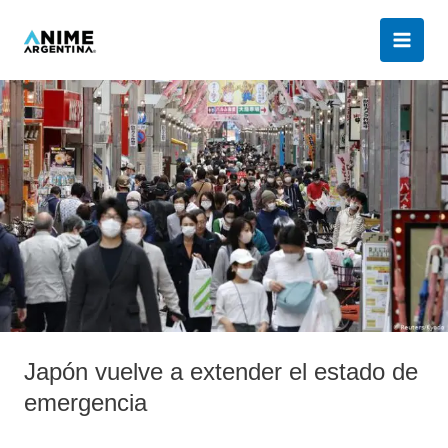
Ir
al
contenido
Japón
vuelve
a
extender
el
estado
de
emergencia
Japón vuelve a extender el estado de
emergencia