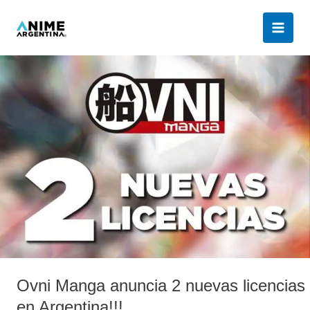
Ir
al
contenido
Ovni
Manga
anuncia
2
nuevas
licencias
en
Argentina!!!
Ovni Manga anuncia 2 nuevas licencias
en Argentina!!!