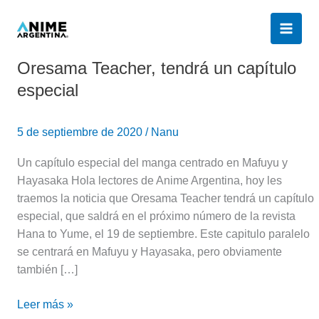
Ir
al
contenido
Oresama Teacher, tendrá un capítulo
Oresama
Teacher,
especial
tendrá
un
5 de septiembre de 2020
/
Nanu
capítulo
especial
Un capítulo especial del manga centrado en Mafuyu y
Hayasaka Hola lectores de Anime Argentina, hoy les
traemos la noticia que Oresama Teacher tendrá un capítulo
especial, que saldrá en el próximo número de la revista
Hana to Yume, el 19 de septiembre. Este capitulo paralelo
se centrará en Mafuyu y Hayasaka, pero obviamente
también […]
Leer más »