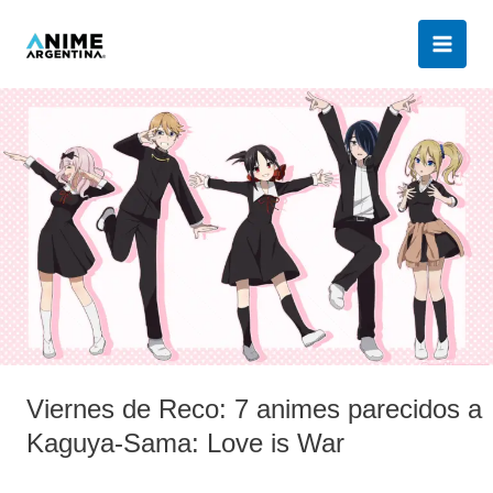
Ir
al
contenido
Viernes
de
Reco:
7
animes
parecidos
a
Kaguya-
Sama:
Love
is
Viernes de Reco: 7 animes parecidos a
War
Kaguya-Sama: Love is War