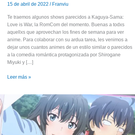
15 de abril de 2022
/
Franviu
Te traemos algunos shows parecidos a Kaguya-Sama:
Love is War, la RomCom del momento. Buenas a todxs
aquellxs que aprovechan los fines de semana para ver
anime. Para colaborar con su ardua tarea, les venimos a
dejar unos cuantos animes de un estilo similar o parecidos
a la comedia romántica protagonizada por Shirogane
Miyuki y […]
Leer más »
El
videojuego
de
Oregairu
tendrá