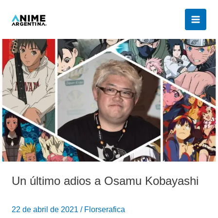
Ir
al
contenido
Un
último
adios
a
Osamu
Kobayashi
Un último adios a Osamu Kobayashi
22 de abril de 2021
/
Florserafica