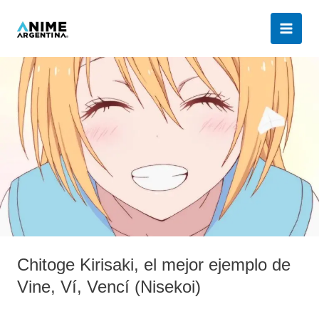
Ir
al
contenido
Chitoge
Kirisaki,
el
mejor
ejemplo
de
Vine,
Ví,
Vencí
(Nisekoi)
Chitoge Kirisaki, el mejor ejemplo de
Vine, Ví, Vencí (Nisekoi)