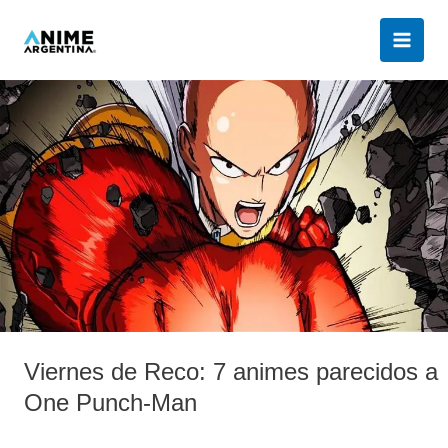
Ir
al
contenido
Viernes
de
Reco:
7
animes
parecidos
a
One
Punch-
Man
Viernes de Reco: 7 animes parecidos a
One Punch-Man