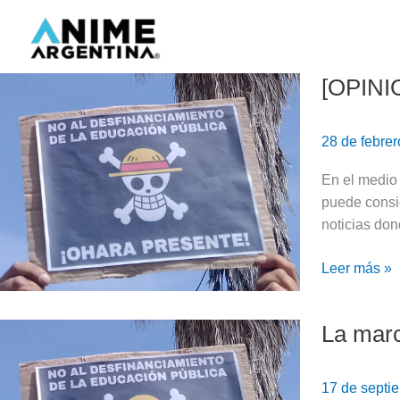
Ir
al
contenido
[OPINIO
[OPINION]
One
Piece
28 de febre
ES
la
En el medio 
definición
puede consi
de
noticias don
lo
político
Leer más »
La marc
La
marcha
universitaria
17 de septi
se