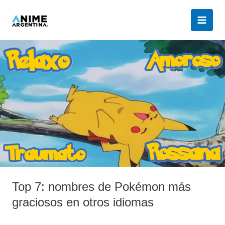
Ir
al
contenido
Top
7:
nombres
de
Pokémon
más
graciosos
en
otros
idiomas
Top 7: nombres de Pokémon más
graciosos en otros idiomas