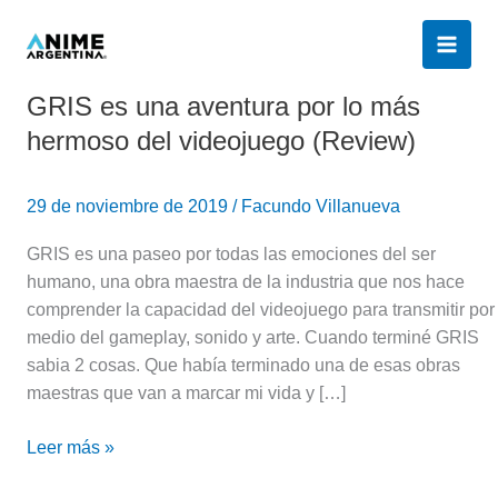
Ir
al
contenido
GRIS es una aventura por lo más
GRIS
es
hermoso del videojuego (Review)
una
aventura
29 de noviembre de 2019
/
Facundo Villanueva
por
lo
GRIS es una paseo por todas las emociones del ser
más
humano, una obra maestra de la industria que nos hace
hermoso
comprender la capacidad del videojuego para transmitir por
del
medio del gameplay, sonido y arte. Cuando terminé GRIS
videojuego
sabia 2 cosas. Que había terminado una de esas obras
(Review)
maestras que van a marcar mi vida y […]
Leer más »