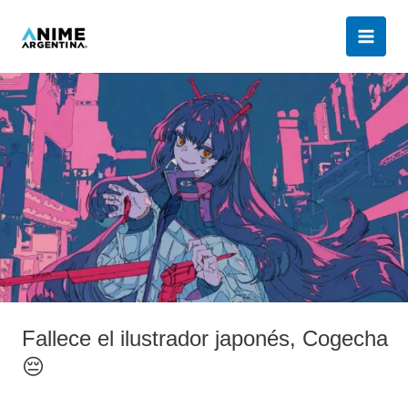
Ir
al
contenido
Fallece
el
ilustrador
japonés,
Cogecha
😔
Fallece el ilustrador japonés, Cogecha
😔