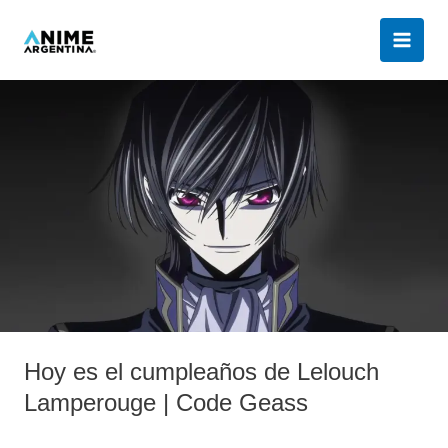
Ir
al
contenido
Hoy
es
el
cumpleaños
de
Lelouch
Lamperouge
|
Code
Geass
Hoy es el cumpleaños de Lelouch
Lamperouge | Code Geass