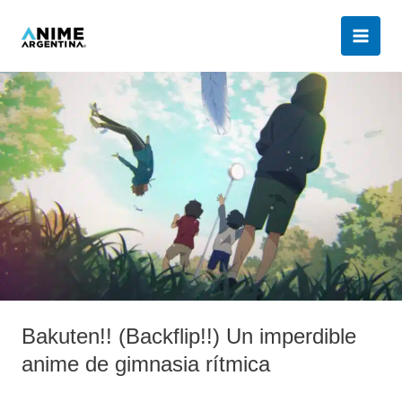
Ir
al
contenido
Bakuten!!
(Backflip!!)
Un
imperdible
anime
de
gimnasia
rítmica
Bakuten!! (Backflip!!) Un imperdible
anime de gimnasia rítmica