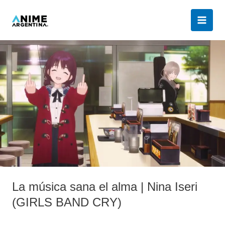
Ir
al
contenido
La
música
sana
el
alma
|
Nina
Iseri
(GIRLS
BAND
CRY)
La música sana el alma | Nina Iseri
(GIRLS BAND CRY)