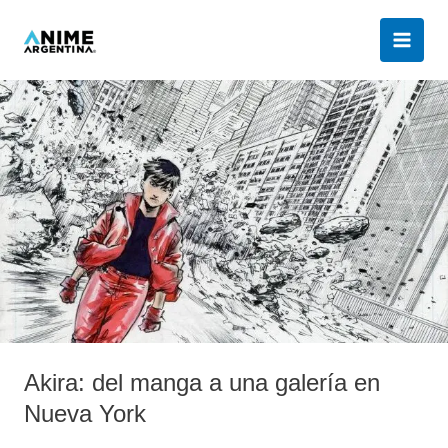
Ir
al
contenido
Akira:
del
manga
a
una
galería
en
Nueva
York
Akira: del manga a una galería en
Nueva York