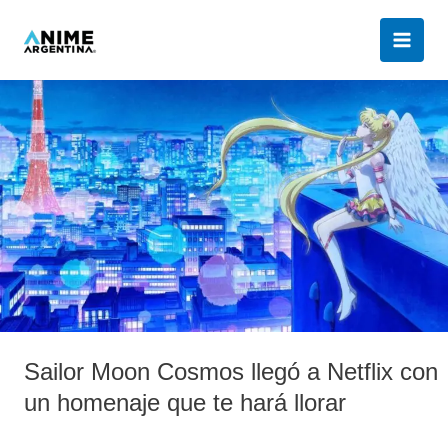
Ir
al
contenido
Sailor
Moon
Cosmos
llegó
a
Netflix
con
un
homenaje
que
te
Sailor Moon Cosmos llegó a Netflix con
hará
llorar
un homenaje que te hará llorar