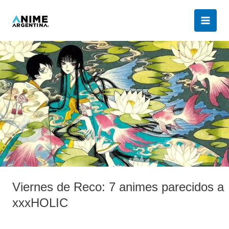
Ir
al
contenido
Viernes
de
Reco:
7
animes
parecidos
a
xxxHOLIC
Viernes de Reco: 7 animes parecidos a
xxxHOLIC