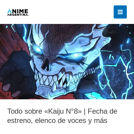
Ir
al
contenido
Todo
sobre
«Kaiju
N°8»
|
Fecha
de
estreno,
elenco
de
voces
Todo sobre «Kaiju N°8» | Fecha de
y
más
estreno, elenco de voces y más