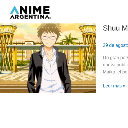
Ir
al
contenido
Shuu Ma
Shuu
Maiko:
molesto,
29 de agost
pero
hace
Un gran per
avanzar
nueva public
la
Maiko, el p
trama
|
Leer más »
NISEKOI