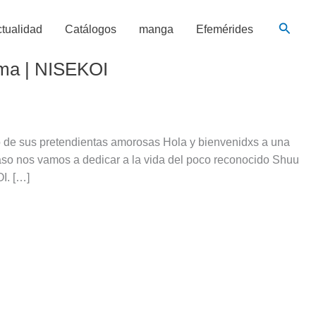
Busca
tualidad
Catálogos
manga
Efemérides
ama | NISEKOI
o de sus pretendientas amorosas Hola y bienvenidxs a una
caso nos vamos a dedicar a la vida del poco reconocido Shuu
I. […]