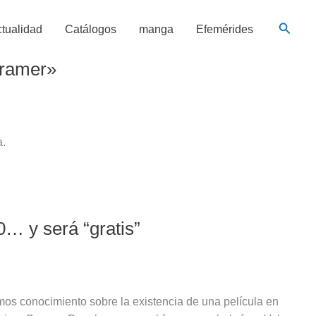
Busca
tualidad
Catálogos
manga
Efemérides
Cramer»
a.
… y será “gratis”
os conocimiento sobre la existencia de una película en