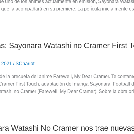
de uno de los animes actualmente en emisión, Sayonara Watash
 que la acompañará en su premiere. La película inicialmente e
as: Sayonara Watashi no Cramer First T
e 2021
/
SChariot
de la precuela del anime Farewell, My Dear Cramer. Te contamo
Cramer First Touch, adaptación del manga Sayonara, Football 
tashi no Cramer (Farewell, My Dear Cramer). Sobre la obra ori
ra Watashi No Cramer nos trae nuevas 