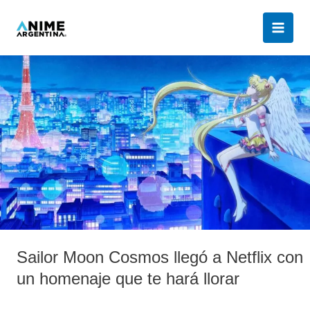
Ir
al
contenido
Sailor
Moon
Cosmos
llegó
a
Netflix
con
un
homenaje
que
te
Sailor Moon Cosmos llegó a Netflix con
hará
llorar
un homenaje que te hará llorar