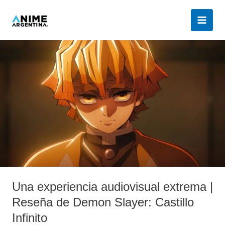
Ir
al
contenido
Una
experiencia
audiovisual
extrema
|
Reseña
de
Demon
Slayer:
Castillo
Infinito
Una experiencia audiovisual extrema |
Reseña de Demon Slayer: Castillo
Infinito