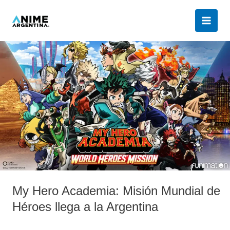
Ir
al
contenido
My
Hero
Academia:
Misión
Mundial
de
Héroes
llega
a
la
Argentina
My Hero Academia: Misión Mundial de
Héroes llega a la Argentina