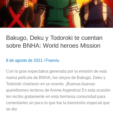
sobre
BNHA:
World
heroes
Mission
Bakugo, Deku y Todoroki te cuentan
sobre BNHA: World heroes Mission
8 de agosto de 2021
/
Franviu
Con la gran expectativa generada por la emisión de esta
nueva película de BNHA, los seiyus de Bakugo, Deku y
Todoroki charlaron en un evento. ¡Buenas buenas
queridisimxs lectorxs de Anime Argentina! En esta ocasión
les recibo gratamente en esta hermosa comunidad para
comentarles un poco lo que fue la trasmisión especial que
se dio