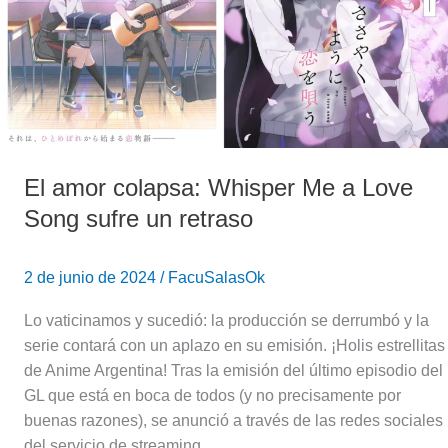
Love
Song
sufre
un
retraso
El amor colapsa: Whisper Me a Love
Song sufre un retraso
2 de junio de 2024
/
FacuSalasOk
Lo vaticinamos y sucedió: la producción se derrumbó y la
serie contará con un aplazo en su emisión. ¡Holis estrellitas
de Anime Argentina! Tras la emisión del último episodio del
GL que está en boca de todos (y no precisamente por
buenas razones), se anunció a través de las redes sociales
del servicio de streaming