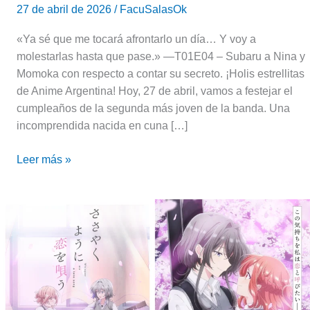
27 de abril de 2026
/
FacuSalasOk
«Ya sé que me tocará afrontarlo un día… Y voy a
molestarlas hasta que pase.» —T01E04 – Subaru a Nina y
Momoka con respecto a contar su secreto. ¡Holis estrellitas
de Anime Argentina! Hoy, 27 de abril, vamos a festejar el
cumpleaños de la segunda más joven de la banda. Una
incomprendida nacida en cuna […]
Leer más »
El
amor
colapsa:
Whisper
Me
a