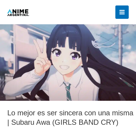
Ir
al
contenido
Lo
mejor
es
ser
sincera
con
una
misma
|
Subaru
Awa
Lo mejor es ser sincera con una misma
(GIRLS
BAND
| Subaru Awa (GIRLS BAND CRY)
CRY)