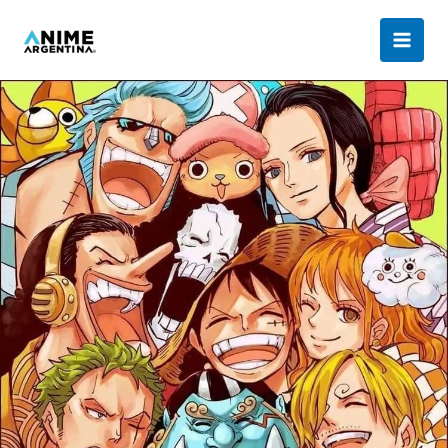
Ir
al
contenido
Mugiwara
Day
2026:
¡Vení
a
celebrar
con
nosotros
este
día
de
One
Piece!