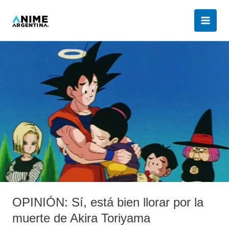
Ir
al
contenido
OPINIÓN:
Sí,
está
bien
llorar
por
la
muerte
de
Akira
Toriyama
OPINIÓN: Sí, está bien llorar por la
muerte de Akira Toriyama