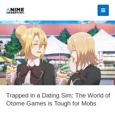
Ir
al
contenido
Trapped
in
a
Dating
Sim:
The
World
of
Otome
Games
is
Tough
Trapped in a Dating Sim: The World of
for
Otome Games is Tough for Mobs
Mobs