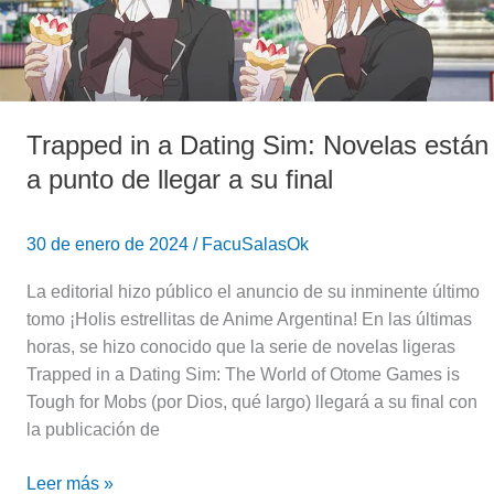
están
a
punto
de
llegar
a
Trapped in a Dating Sim: Novelas están
su
a punto de llegar a su final
final
30 de enero de 2024
/
FacuSalasOk
La editorial hizo público el anuncio de su inminente último
tomo ¡Holis estrellitas de Anime Argentina! En las últimas
horas, se hizo conocido que la serie de novelas ligeras
Trapped in a Dating Sim: The World of Otome Games is
Tough for Mobs (por Dios, qué largo) llegará a su final con
la publicación de
Leer más »