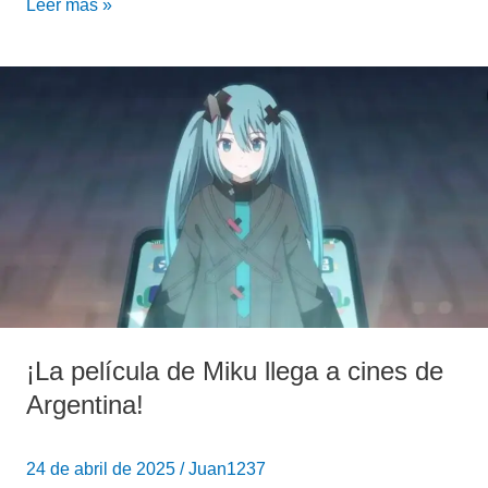
Leer más »
¡La
película
de
Miku
llega
a
cines
de
Argentina!
¡La película de Miku llega a cines de
Argentina!
24 de abril de 2025
/
Juan1237