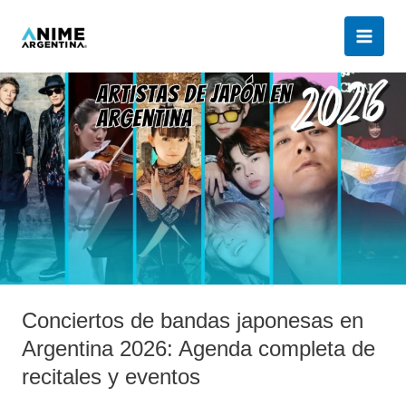
Ir
al
contenido
Conciertos
de
bandas
japonesas
en
Argentina
2026:
Agenda
completa
de
recitales
Conciertos de bandas japonesas en
y
Argentina 2026: Agenda completa de
eventos
recitales y eventos