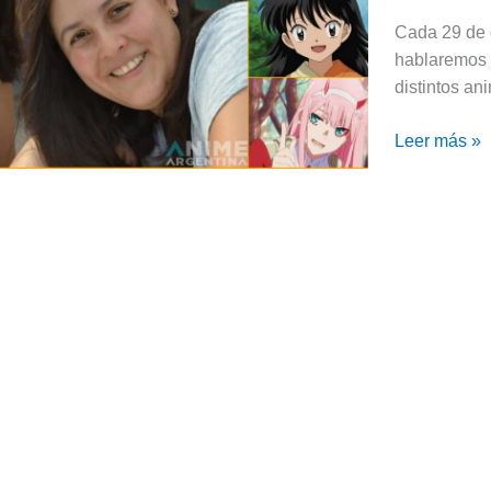
una
Cada 29 de o
actriz
hablaremos d
con
distintos an
un
talento
Leer más »
heredado