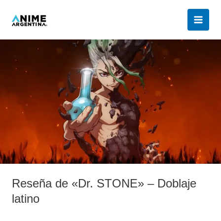
Ir
al
contenido
Reseña
de
«Dr.
STONE»
–
Doblaje
latino
Reseña de «Dr. STONE» – Doblaje
latino