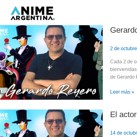
Ir
al
contenido
Gerardo
Gerardo
Reyero:
El
2 de octubr
Galán
de
Cada 2 de o
la
bienvenidas 
Voz
de Gerardo 
Perfumada
|
Leer más »
Biografía
El acto
El
actor
de
14 de octub
doblaje