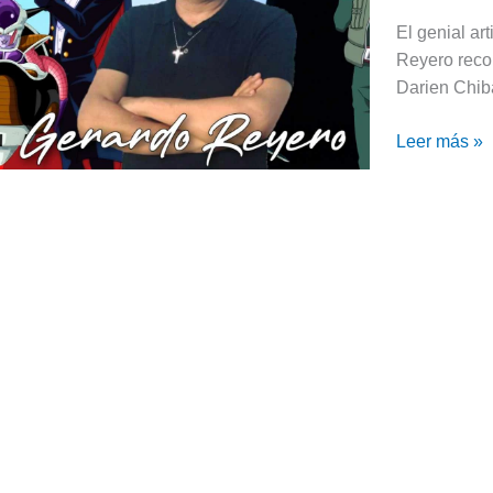
Gerardo
El genial ar
Reyero
Reyero reco
se
Darien Chib
presentará
en
Leer más »
Buenos
Aires,
Argentina!!!