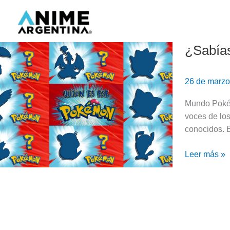
Ir
al
contenido
¿Sabías
¿Sabías
quiénes
hacen
26 de marz
las
voces
Mundo Pokém
de
voces de lo
los
conocidos. 
Pokémon?
Leer más »