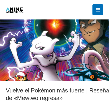
Ir
al
contenido
Vuelve
el
Pokémon
más
fuerte
|
Reseña
de
«Mewtwo
regresa»
Vuelve el Pokémon más fuerte | Reseña
de «Mewtwo regresa»