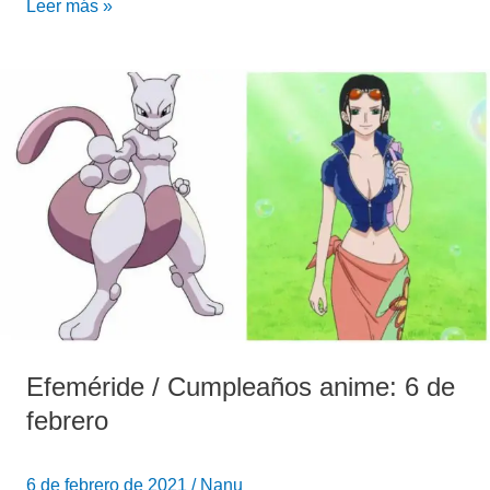
Leer más »
Efeméride
/
Cumpleaños
anime:
6
de
febrero
Efeméride / Cumpleaños anime: 6 de
febrero
6 de febrero de 2021
/
Nanu