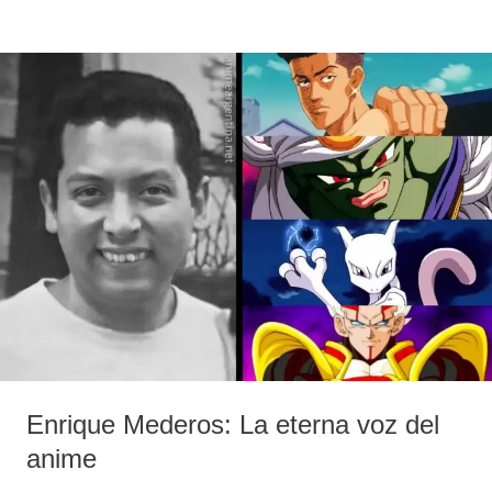
Enrique
Mederos:
La
eterna
voz
del
anime
Enrique Mederos: La eterna voz del
anime