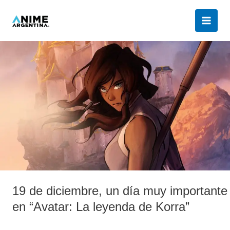
Ir
al
contenido
19
de
diciembre,
un
día
muy
importante
en
“Avatar:
La
leyenda
19 de diciembre, un día muy importante
de
Korra”
en “Avatar: La leyenda de Korra”