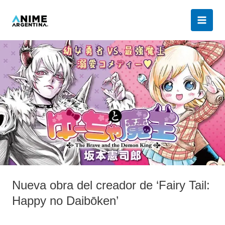
Ir
al
contenido
Nueva
obra
del
creador
de
‘Fairy
Tail:
Happy
no
Daibōken’
Nueva obra del creador de ‘Fairy Tail:
Happy no Daibōken’