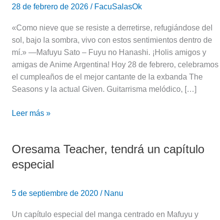
28 de febrero de 2026
/
FacuSalasOk
«Como nieve que se resiste a derretirse, refugiándose del
sol, bajo la sombra, vivo con estos sentimientos dentro de
mí.» —Mafuyu Sato – Fuyu no Hanashi. ¡Holis amigos y
amigas de Anime Argentina! Hoy 28 de febrero, celebramos
el cumpleaños de el mejor cantante de la exbanda The
Seasons y la actual Given. Guitarrisma melódico, […]
Leer más »
Oresama Teacher, tendrá un capítulo
Oresama
Teacher,
especial
tendrá
un
5 de septiembre de 2020
/
Nanu
capítulo
especial
Un capítulo especial del manga centrado en Mafuyu y