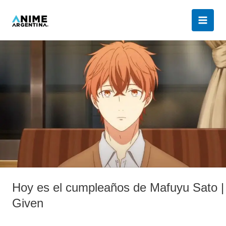
Ir
al
contenido
Hoy
es
el
cumpleaños
de
Mafuyu
Sato
|
Given
Hoy es el cumpleaños de Mafuyu Sato |
Given