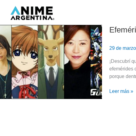
Ir
al
contenido
Efeméri
Efeméride
/
Cumpleaño
29 de marz
anime:
29
¡Descubrí qu
de
efemérides 
Marzo
porque dentr
Leer más »