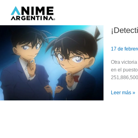
Ir
al
contenido
¡Detect
¡Detective
Conan
debuta
17 de febre
como
el
Otra victori
#2
en el puesto
del
251,886,500 
Japan
Box
Leer más »
Office!