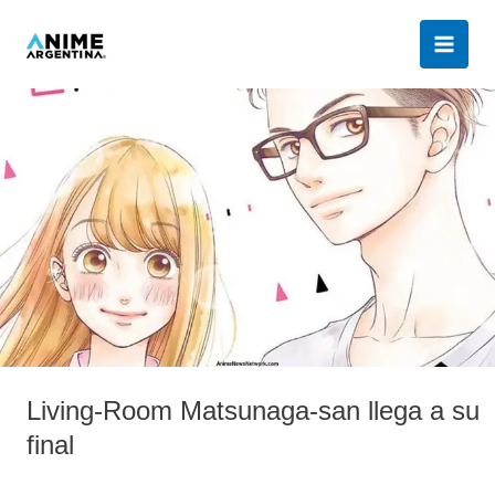
Ir
al
contenido
Living-
Room
Matsunaga-
san
llega
a
su
final
Living-Room Matsunaga-san llega a su
final