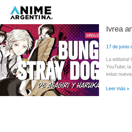
Ir
al
contenido
Ivrea a
Ivrea
anunció
5
17 de junio
nuevos
manga
La editorial
para
YouTube; la
su
estas nuevas
catálogo
Leer más »