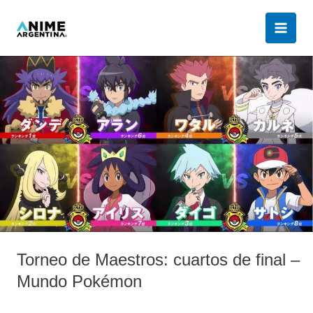
Ir
al
contenido
Torneo
de
Maestros:
cuartos
de
final
–
Mundo
Pokémon
Torneo de Maestros: cuartos de final –
Mundo Pokémon