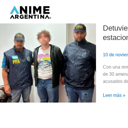
Ir
al
contenido
Detuvie
Detuvieron
a
estacio
La
mafia
10 de novi
del
Hentai,
Con una reme
autores
de 30 amenaz
de
acusados de
amenazas
de
Leer más »
bomba
a
la
Casa
Rosada