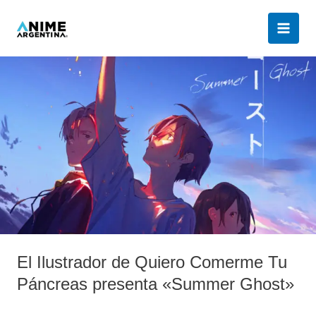
Ir
al
contenido
El
Ilustrador
de
Quiero
Comerme
Tu
Páncreas
presenta
«Summer
Ghost»
El Ilustrador de Quiero Comerme Tu
Páncreas presenta «Summer Ghost»