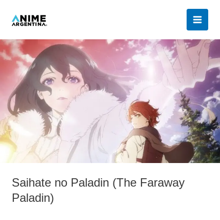
Ir
al
contenido
Saihate
no
Paladin
(The
Faraway
Paladin)
Saihate no Paladin (The Faraway
Paladin)