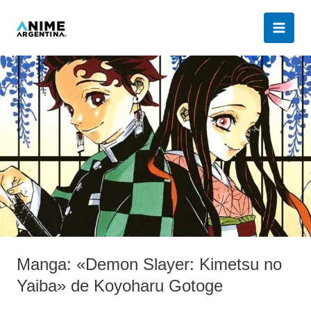
Ir
al
contenido
Manga:
«Demon
Slayer:
Kimetsu
no
Yaiba»
de
Koyoharu
Gotoge
Manga: «Demon Slayer: Kimetsu no
Yaiba» de Koyoharu Gotoge