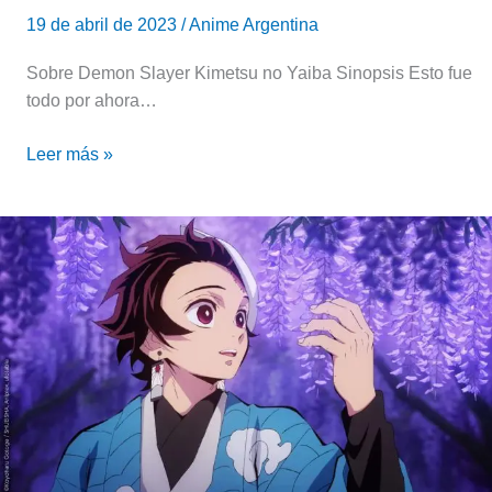
19 de abril de 2023
/
Anime Argentina
Sobre Demon Slayer Kimetsu no Yaiba Sinopsis Esto fue
todo por ahora…
Leer más »
Cumpleaños
de
Tanjiro
Kamado
|
Kimetsu
no
Yaiba