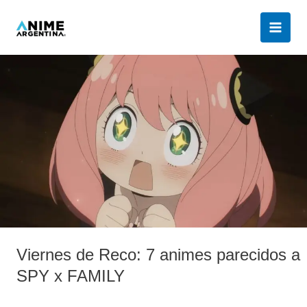
Ir
al
contenido
Viernes
de
Reco:
7
animes
parecidos
a
SPY
x
FAMILY
Viernes de Reco: 7 animes parecidos a
SPY x FAMILY