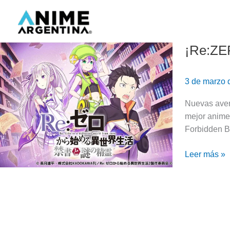
Ir
al
contenido
¡Re:ZER
¡Re:ZERO
tendrá
un
3 de marzo
videojuego
con
Nuevas aven
historia
mejor anime 
original!
Forbidden Bo
Leer más »