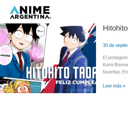
Ir
al
contenido
Hitohito
Hitohito
Tadano,
el
30 de septi
mejor
intérprete
El protagon
del
Komi Bienven
silencio
favoritas. E
Leer más »