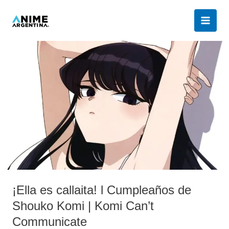
Ir
al
contenido
¡Ella
es
callaita!
l
Cumpleaños
de
Shouko
Komi
|
Komi
Can’t
¡Ella es callaita! l Cumpleaños de
Communicate
Shouko Komi | Komi Can’t
Communicate