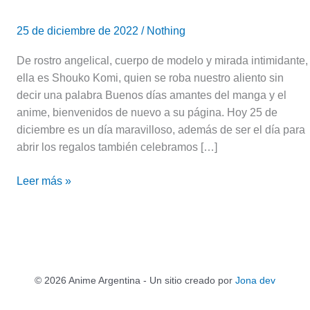
25 de diciembre de 2022
/
Nothing
De rostro angelical, cuerpo de modelo y mirada intimidante,
ella es Shouko Komi, quien se roba nuestro aliento sin
decir una palabra Buenos días amantes del manga y el
anime, bienvenidos de nuevo a su página. Hoy 25 de
diciembre es un día maravilloso, además de ser el día para
abrir los regalos también celebramos […]
Leer más »
© 2026 Anime Argentina - Un sitio creado por
Jona dev