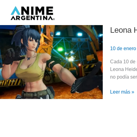
Ir
al
contenido
Leona H
Leona
Heidern,
la
10 de enero
descendient
de
Cada 10 de 
Orochi
Leona Heider
|
no podía ser
The
King
Leer más »
of
Fighters